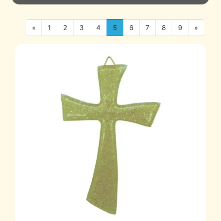
«
1
2
3
4
5
6
7
8
9
»