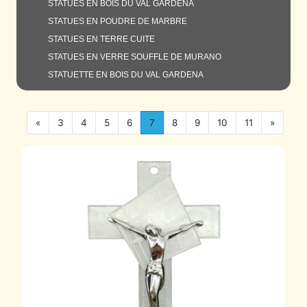
STATUES EN BOIS DU VAL GARDENA
STATUES EN POUDRE DE MARBRE
STATUES EN TERRE CUITE
STATUES EN VERRE SOUFFLE DE MURANO
STATUETTE EN BOIS DU VAL GARDENA
«
3
4
5
6
7
8
9
10
11
»