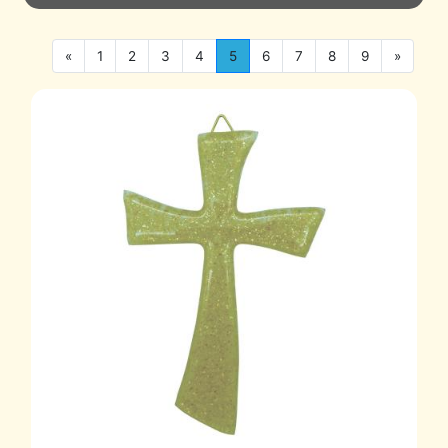
«
1
2
3
4
5
6
7
8
9
»