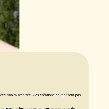
.
récision millimétrée. Ces créations ne reposent pas
tes, papeteries, concept stores et magasins de