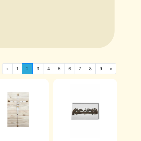
«
1
2
3
4
5
6
7
8
9
»