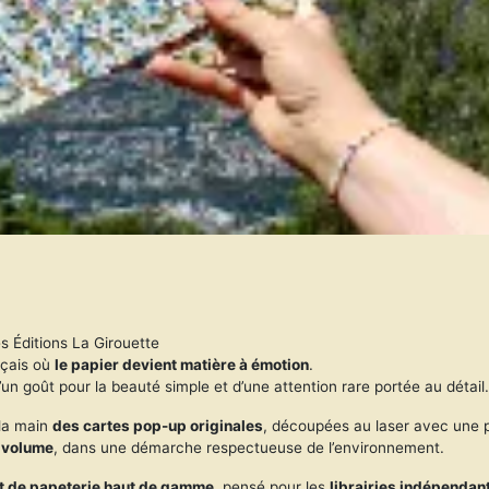
les Éditions La Girouette
nçais où
le papier devient matière à émotion
.
d’un goût pour la beauté simple et d’une attention rare portée au détail
 la main
des cartes pop-up originales
, découpées au laser avec une p
e volume
, dans une démarche respectueuse de l’environnement.
et de papeterie haut de gamme
, pensé pour les
librairies indépendan