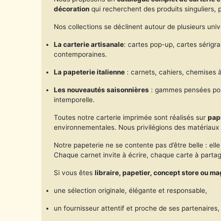
décoration
qui recherchent des produits singuliers, p
Nos collections se déclinent autour de plusieurs univ
La carterie artisanale
: cartes pop-up, cartes sérigr
contemporaines.
La papeterie italienne
: carnets, cahiers, chemises à
Les nouveautés saisonnières
: gammes pensées pour 
intemporelle.
Toutes notre carterie imprimée sont réalisés sur
papi
environnementales. Nous privilégions des matériaux n
Notre papeterie ne se contente pas d’être belle : ell
Chaque carnet invite à écrire, chaque carte à partag
Si vous êtes
libraire, papetier, concept store ou m
une sélection originale, élégante et responsable,
un fournisseur attentif et proche de ses partenaires,