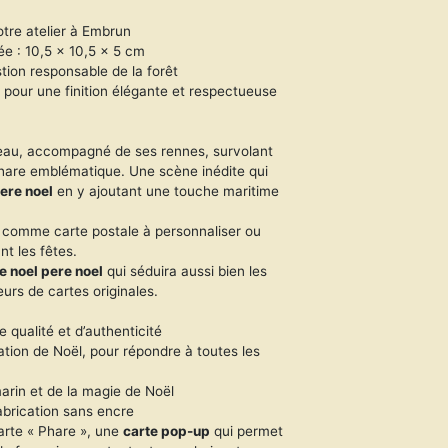
otre atelier à Embrun
ée : 10,5 x 10,5 x 5 cm
tion responsable de la forêt
pour une finition élégante et respectueuse
aîneau, accompagné de ses rennes, survolant
hare emblématique. Une scène inédite qui
pere noel
en y ajoutant une touche maritime
 comme carte postale à personnaliser ou
t les fêtes.
e noel pere noel
qui séduira aussi bien les
urs de cartes originales.
e qualité et d’authenticité
tion de Noël, pour répondre à toutes les
marin et de la magie de Noël
brication sans encre
arte « Phare », une
carte pop-up
qui permet