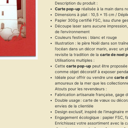
Description du produit :
Carte pop-up
réalisée à la main dans n
Dimensions à plat : 10,5 x 15 cm / Dépli
Papier 300g certifié FSC, issu d’une ges
Découpe laser sans aucune impression, 
de l’environnement
Couleurs festives : blanc et rouge
Illustration : le père Noël dans son tr
l’océan dans un décor marin, avec un p
revisite la tradition de la
carte de noel 
Utilisations multiples :
Cette
carte pop-up
peut être proposée
comme objet décoratif à exposer pendan
Idéale pour offrir ou vendre une
carte d
amoureux de la mer que les collectionne
Atouts pour les revendeurs :
Fabrication artisanale française, gage d
Double usage : carte de vœux ou décora
envies de la clientèle
Design exclusif, inspiré de l’imaginaire 
Engagement écologique : papier FSC, fa
Enrichissez votre assortiment avec la c