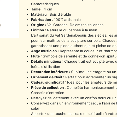
Caractéristiques
Taille
: 4 cm
Matériau
: Bois d'érable
Fabrication
: 100% artisanale
Origine
: Val Gardena, Dolomites italiennes
Finition
: Naturelle ou patinée à la main
L'artisanat du Val Gardena
Depuis des siècles, les 
pour leur maîtrise de la sculpture sur bois. Chaqu
garantissant une pièce authentique et pleine de c
Ange musicien
: Représente la douceur et l'harmon
Flûte
: Symbole de sérénité et de connexion spiritu
Détails minutieux
: Chaque trait est sculpté avec 
Idées d'utilisation
Décoration intérieure
: Sublime une étagère ou un
Ornement de Noël
: Parfait pour agrémenter un sa
Cadeau significatif
: Idéal pour les amateurs de mu
Pièce de collection
: Complète harmonieusement un
Conseils d'entretien
Nettoyez délicatement avec un chiffon doux ou un
Conservez dans un environnement sec, à l'abri de l
soleil.
Apportez une touche musicale et spirituelle à votr