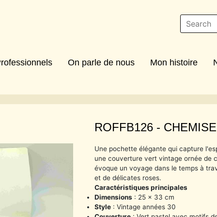
rofessionnels
On parle de nous
Mon histoire
ROFFB126 -
CHEMISE
Une pochette élégante qui capture l'es
une couverture vert vintage ornée de c
évoque un voyage dans le temps à tra
et de délicates roses.
Caractéristiques principales
Dimensions
: 25 x 33 cm
Style
: Vintage années 30
Couverture
: Vert pastel avec motifs d