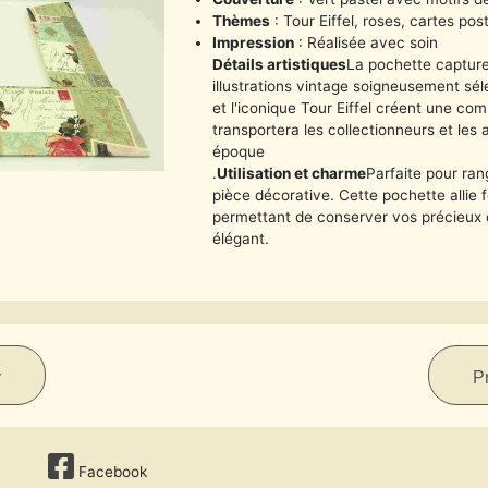
Thèmes
: Tour Eiffel, roses, cartes pos
Impression
: Réalisée avec soin
Détails artistiques
La pochette captur
illustrations vintage soigneusement sé
et l'iconique Tour Eiffel créent une co
transportera les collectionneurs et le
époque
.
Utilisation et charme
Parfaite pour ra
pièce décorative. Cette pochette allie 
permettant de conserver vos précieux
élégant.
r
P
Facebook