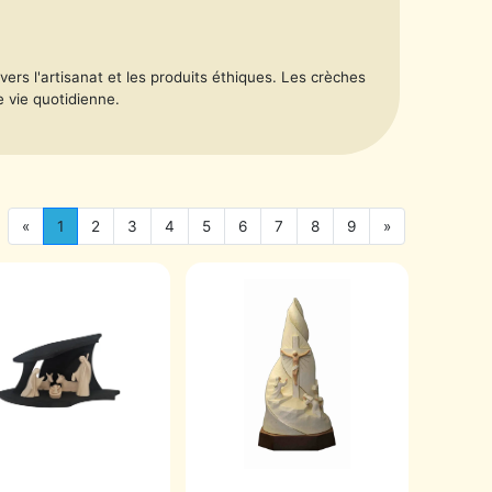
ers l'artisanat et les produits éthiques. Les crèches
e vie quotidienne.
«
1
2
3
4
5
6
7
8
9
»